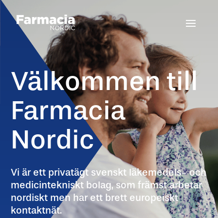
Välkommen till
Farmacia
Nordic
Vi är ett privatägt svenskt läkemedels- och
medicintekniskt bolag, som främst arbetar
nordiskt men har ett brett europeiskt
kontaktnät.